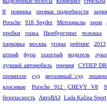
выделенные полосы
Конфликт
стрельба
R
новинка
первые подробности
заря
Porsche
918 Spyder
Мотоциклы
хром
пробки
гонка
Нюрбургринг
тележка
парковка
москва
угоны
рейтинг
2013
штраф
фура
тахограф
водитель
луко
лучший автомобиль
премия
СУПЕР DR
промилле
суд
верховный суд
лишени
красивые
Porsche 912
CHEVY V8
9
безопасность
АвтоВАЗ
Lada Kalina Sport