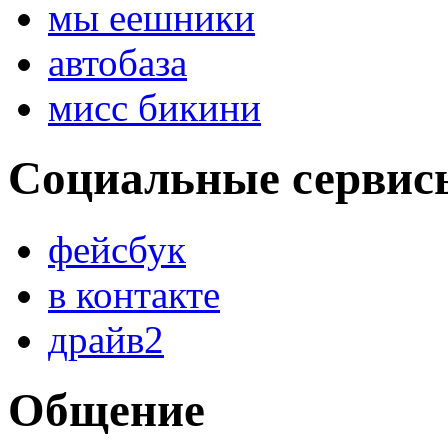
мы еешники
автобаза
мисс бикини
Социальные сервис
фейсбук
в контакте
драйв2
Общение