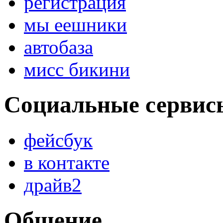
регистрация
мы еешники
автобаза
мисс бикини
Социальные сервис
фейсбук
в контакте
драйв2
Общение