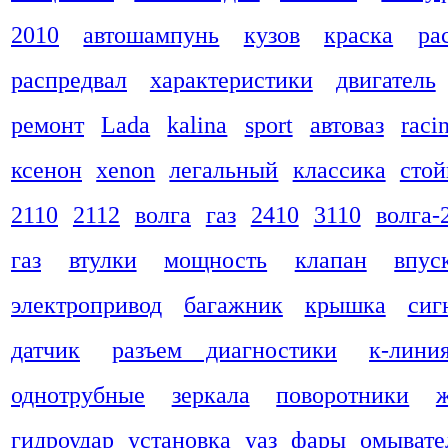
2010
автошампунь
кузов
краска
ра
распредвал
характеристики
двигатель
ремонт
Lada
kalina
sport
автоваз
raci
ксенон
xenon
легальный
классика
стой
2110
2112
волга
газ
2410
3110
волга-
газ
втулки
мощность
клапан
впус
электропривод
багажник
крышка
сиг
датчик
разъем диагностики
к-лини
однотрубные
зеркала
поворотники
гидроудар
установка
уаз
фары
омывате