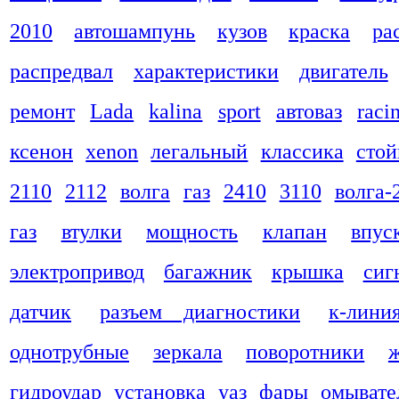
2010
автошампунь
кузов
краска
ра
распредвал
характеристики
двигатель
ремонт
Lada
kalina
sport
автоваз
raci
ксенон
xenon
легальный
классика
стой
2110
2112
волга
газ
2410
3110
волга-
газ
втулки
мощность
клапан
впус
электропривод
багажник
крышка
сиг
датчик
разъем диагностики
к-лини
однотрубные
зеркала
поворотники
гидроудар
установка
уаз
фары
омывате