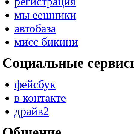
регистрация
мы еешники
автобаза
мисс бикини
Социальные сервис
фейсбук
в контакте
драйв2
Общение