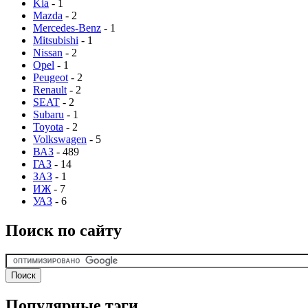
Kia
- 1
Mazda
- 2
Mercedes-Benz
- 1
Mitsubishi
- 1
Nissan
- 2
Opel
- 1
Peugeot
- 2
Renault
- 2
SEAT
- 2
Subaru
- 1
Toyota
- 2
Volkswagen
- 5
ВАЗ
- 489
ГАЗ
- 14
ЗАЗ
- 1
ИЖ
- 7
УАЗ
- 6
Поиск по сайту
Популярные тэги