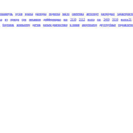
тошампунь
кузов
краска
распорка
подвеска
масло
синтетика
автоспорт
распредвал
характерист
ка
вч
приора
грм
механизм
дифференциал
ваз
2110
2112
волга
газ
2410
3110
волга-21
к
бортовик
компьютер
датчик
разъем диагностики
к-линия
амортизатор
двухтрубные
гидравличе