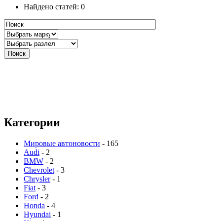
Найдено статей: 0
Категории
Мировые автоновости
- 165
Audi
- 2
BMW
- 2
Chevrolet
- 3
Chrysler
- 1
Fiat
- 3
Ford
- 2
Honda
- 4
Hyundai
- 1