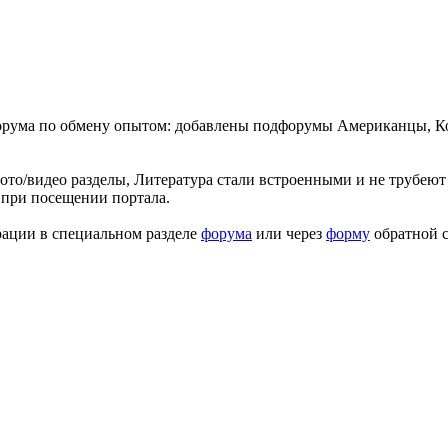
форума по обмену опытом: добавлены подфорумы Американцы, К
ото/видео разделы, Литература стали встроенными и не трубеют 
 при посещении портала.
рации в специальном разделе
форума
или через
форму
обратной с