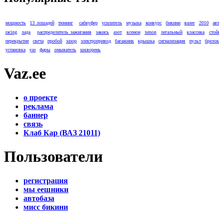
мощность
13 лошадей
тюнинг
сабвуфер
усилитель
музыка
конкурс
бикини
вазее
2010
ав
racing
лада
распределитель зажигания
закись
азот
ксенон
xenon
легальный
классика
стой
перекрытие
свеча
пробой
зазор
электропривод
багажник
крышка
сигнализация
пульт
брело
установка
уаз
фары
омыватель
шкворень
Vaz.ee
о проекте
реклама
баннер
связь
Клаб Кар (ВАЗ 21011)
Пользователи
регистрация
мы еешники
автобаза
мисс бикини