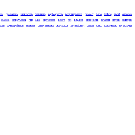
ики
двигатель
инжектор
топливо
карбюратор
регулировака
ремонт
Lada
kalina
sport
автоваз
смазка
вакуумник
гтц
Luk
сцепление
волга
газ
втулки
мощность
клапан
впуск
выпуск
ские
однотрубные
зеркала
поворотники
жидкость
задний ход
лампа
свет
шноркель
гидроудар