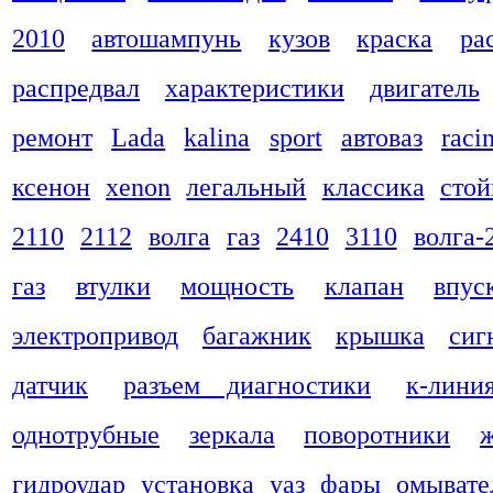
2010
автошампунь
кузов
краска
ра
распредвал
характеристики
двигатель
ремонт
Lada
kalina
sport
автоваз
raci
ксенон
xenon
легальный
классика
стой
2110
2112
волга
газ
2410
3110
волга-
газ
втулки
мощность
клапан
впус
электропривод
багажник
крышка
сиг
датчик
разъем диагностики
к-лини
однотрубные
зеркала
поворотники
гидроудар
установка
уаз
фары
омывате