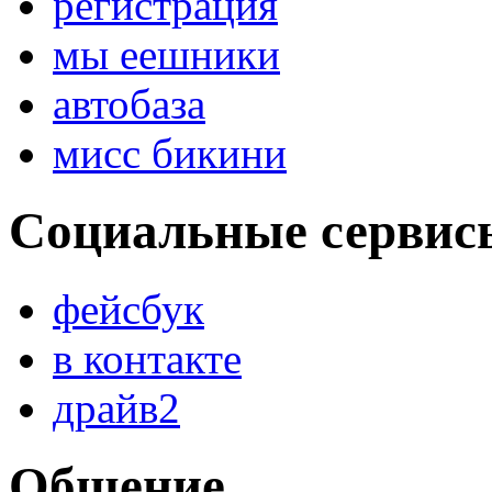
регистрация
мы еешники
автобаза
мисс бикини
Социальные сервис
фейсбук
в контакте
драйв2
Общение