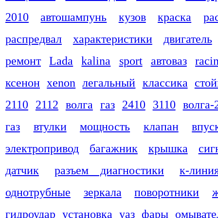
2010
автошампунь
кузов
краска
ра
распредвал
характеристики
двигатель
ремонт
Lada
kalina
sport
автоваз
raci
ксенон
xenon
легальный
классика
стой
2110
2112
волга
газ
2410
3110
волга-
газ
втулки
мощность
клапан
впус
электропривод
багажник
крышка
сиг
датчик
разъем диагностики
к-лини
однотрубные
зеркала
поворотники
гидроудар
установка
уаз
фары
омывате