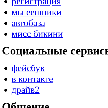
регистрация
мы еешники
автобаза
мисс бикини
Социальные сервис
фейсбук
в контакте
драйв2
Общение