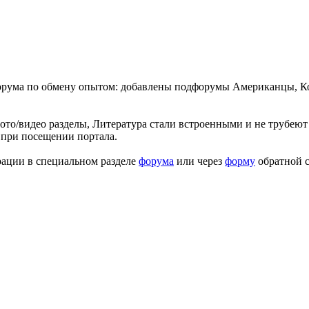
форума по обмену опытом: добавлены подфорумы Американцы, К
ото/видео разделы, Литература стали встроенными и не трубеют 
 при посещении портала.
рации в специальном разделе
форума
или через
форму
обратной с