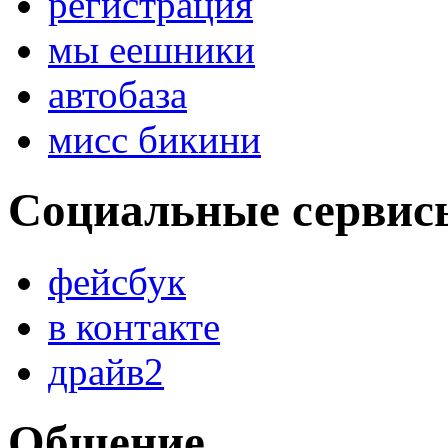
регистрация
мы еешники
автобаза
мисс бикини
Социальные сервис
фейсбук
в контакте
драйв2
Общение