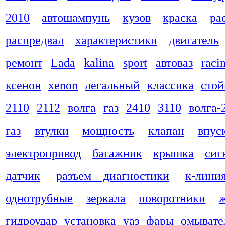
2010
автошампунь
кузов
краска
ра
распредвал
характеристики
двигатель
ремонт
Lada
kalina
sport
автоваз
raci
ксенон
xenon
легальный
классика
стой
2110
2112
волга
газ
2410
3110
волга-
газ
втулки
мощность
клапан
впус
электропривод
багажник
крышка
сиг
датчик
разъем диагностики
к-лини
однотрубные
зеркала
поворотники
гидроудар
установка
уаз
фары
омывате