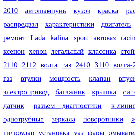
2010
автошампунь
кузов
краска
ра
распредвал
характеристики
двигатель
ремонт
Lada
kalina
sport
автоваз
raci
ксенон
xenon
легальный
классика
стой
2110
2112
волга
газ
2410
3110
волга-
газ
втулки
мощность
клапан
впус
электропривод
багажник
крышка
сиг
датчик
разъем диагностики
к-лини
однотрубные
зеркала
поворотники
гидроудар
установка
уаз
фары
омывате