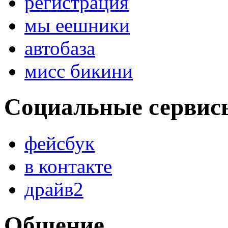
регистрация
мы еешники
автобаза
мисс бикини
Социальные сервис
фейсбук
в контакте
драйв2
Общение