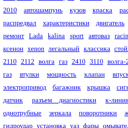
2010
автошампунь
кузов
краска
ра
распредвал
характеристики
двигатель
ремонт
Lada
kalina
sport
автоваз
raci
ксенон
xenon
легальный
классика
стой
2110
2112
волга
газ
2410
3110
волга-
газ
втулки
мощность
клапан
впус
электропривод
багажник
крышка
сиг
датчик
разъем диагностики
к-лини
однотрубные
зеркала
поворотники
гидроудар
установка
уаз
фары
омывате