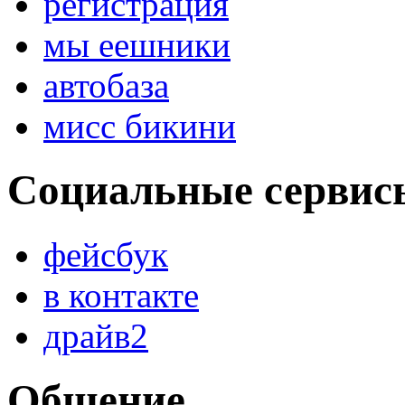
регистрация
мы еешники
автобаза
мисс бикини
Социальные сервис
фейсбук
в контакте
драйв2
Общение