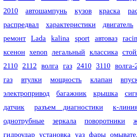
2010
автошампунь
кузов
краска
ра
распредвал
характеристики
двигатель
ремонт
Lada
kalina
sport
автоваз
raci
ксенон
xenon
легальный
классика
стой
2110
2112
волга
газ
2410
3110
волга-
газ
втулки
мощность
клапан
впус
электропривод
багажник
крышка
сиг
датчик
разъем диагностики
к-лини
однотрубные
зеркала
поворотники
гидроудар
установка
уаз
фары
омывате