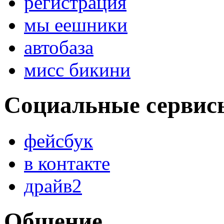
регистрация
мы еешники
автобаза
мисс бикини
Социальные сервис
фейсбук
в контакте
драйв2
Общение