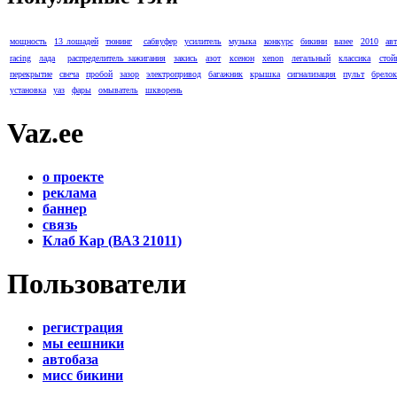
мощность
13 лошадей
тюнинг
сабвуфер
усилитель
музыка
конкурс
бикини
вазее
2010
ав
racing
лада
распределитель зажигания
закись
азот
ксенон
xenon
легальный
классика
стой
перекрытие
свеча
пробой
зазор
электропривод
багажник
крышка
сигнализация
пульт
брело
установка
уаз
фары
омыватель
шкворень
Vaz.ee
о проекте
реклама
баннер
связь
Клаб Кар (ВАЗ 21011)
Пользователи
регистрация
мы еешники
автобаза
мисс бикини