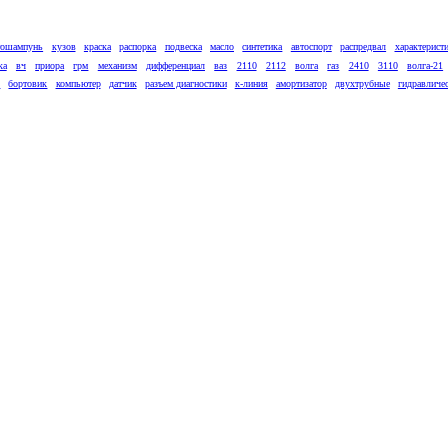
тошампунь
кузов
краска
распорка
подвеска
масло
синтетика
автоспорт
распредвал
характерист
ка
вч
приора
грм
механизм
дифференциал
ваз
2110
2112
волга
газ
2410
3110
волга-21
к
бортовик
компьютер
датчик
разъем диагностики
к-линия
амортизатор
двухтрубные
гидравличе