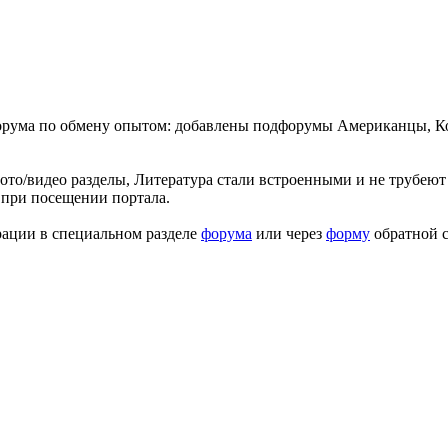
форума по обмену опытом: добавлены подфорумы Американцы, К
ото/видео разделы, Литература стали встроенными и не трубеют 
 при посещении портала.
рации в специальном разделе
форума
или через
форму
обратной с