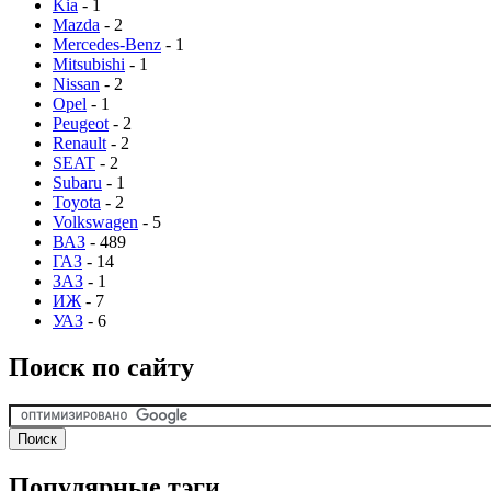
Kia
- 1
Mazda
- 2
Mercedes-Benz
- 1
Mitsubishi
- 1
Nissan
- 2
Opel
- 1
Peugeot
- 2
Renault
- 2
SEAT
- 2
Subaru
- 1
Toyota
- 2
Volkswagen
- 5
ВАЗ
- 489
ГАЗ
- 14
ЗАЗ
- 1
ИЖ
- 7
УАЗ
- 6
Поиск по сайту
Популярные тэги