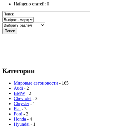
Найдено статей: 0
Категории
Мировые автоновости
- 165
Audi
- 2
BMW
- 2
Chevrolet
- 3
Chrysler
- 1
Fiat
- 3
Ford
- 2
Honda
- 4
Hyundai
- 1