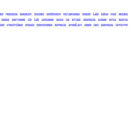
ики
двигатель
инжектор
топливо
карбюратор
регулировака
ремонт
Lada
kalina
sport
автоваз
смазка
вакуумник
гтц
Luk
сцепление
волга
газ
втулки
мощность
клапан
впуск
выпуск
ские
однотрубные
зеркала
поворотники
жидкость
задний ход
лампа
свет
шноркель
гидроудар