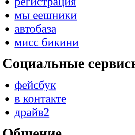
регистрация
мы еешники
автобаза
мисс бикини
Социальные сервис
фейсбук
в контакте
драйв2
Общение