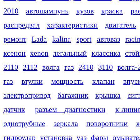
2010
автошампунь
кузов
краска
ра
распредвал
характеристики
двигатель
ремонт
Lada
kalina
sport
автоваз
raci
ксенон
xenon
легальный
классика
стой
2110
2112
волга
газ
2410
3110
волга-
газ
втулки
мощность
клапан
впус
электропривод
багажник
крышка
сиг
датчик
разъем диагностики
к-лини
однотрубные
зеркала
поворотники
гидроудар
установка
уаз
фары
омывате