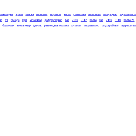
тошампунь
кузов
краска
распорка
подвеска
масло
синтетика
автоспорт
распредвал
характерист
ка
вч
приора
грм
механизм
дифференциал
ваз
2110
2112
волга
газ
2410
3110
волга-21
к
бортовик
компьютер
датчик
разъем диагностики
к-линия
амортизатор
двухтрубные
гидравличе