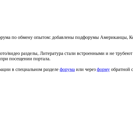
форума по обмену опытом: добавлены подфорумы Американцы, К
ото/видео разделы, Литература стали встроенными и не трубеют 
 при посещении портала.
рации в специальном разделе
форума
или через
форму
обратной с