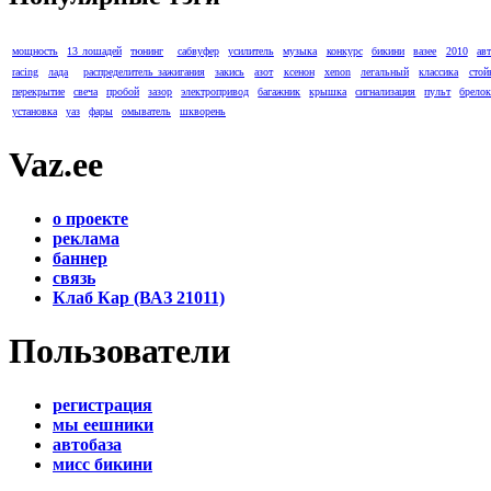
мощность
13 лошадей
тюнинг
сабвуфер
усилитель
музыка
конкурс
бикини
вазее
2010
ав
racing
лада
распределитель зажигания
закись
азот
ксенон
xenon
легальный
классика
стой
перекрытие
свеча
пробой
зазор
электропривод
багажник
крышка
сигнализация
пульт
брело
установка
уаз
фары
омыватель
шкворень
Vaz.ee
о проекте
реклама
баннер
связь
Клаб Кар (ВАЗ 21011)
Пользователи
регистрация
мы еешники
автобаза
мисс бикини