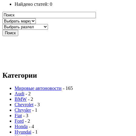
Найдено статей: 0
Категории
Мировые автоновости
- 165
Audi
- 2
BMW
- 2
Chevrolet
- 3
Chrysler
- 1
Fiat
- 3
Ford
- 2
Honda
- 4
Hyundai
- 1