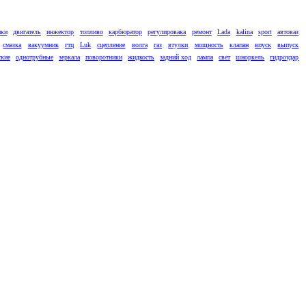
ики
двигатель
инжектор
топливо
карбюратор
регулировака
ремонт
Lada
kalina
sport
автоваз
смазка
вакуумник
гтц
Luk
сцепление
волга
газ
втулки
мощность
клапан
впуск
выпуск
ские
однотрубные
зеркала
поворотники
жидкость
задний ход
лампа
свет
шноркель
гидроудар