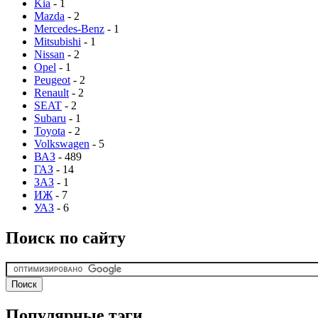
Kia
- 1
Mazda
- 2
Mercedes-Benz
- 1
Mitsubishi
- 1
Nissan
- 2
Opel
- 1
Peugeot
- 2
Renault
- 2
SEAT
- 2
Subaru
- 1
Toyota
- 2
Volkswagen
- 5
ВАЗ
- 489
ГАЗ
- 14
ЗАЗ
- 1
ИЖ
- 7
УАЗ
- 6
Поиск по сайту
Популярные тэги