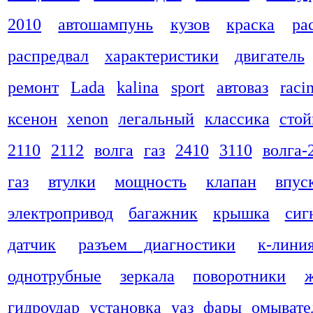
2010
автошампунь
кузов
краска
ра
распредвал
характеристики
двигатель
ремонт
Lada
kalina
sport
автоваз
raci
ксенон
xenon
легальный
классика
стой
2110
2112
волга
газ
2410
3110
волга-
газ
втулки
мощность
клапан
впус
электропривод
багажник
крышка
сиг
датчик
разъем диагностики
к-лини
однотрубные
зеркала
поворотники
гидроудар
установка
уаз
фары
омывате