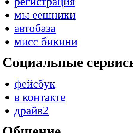
регистрация
мы еешники
автобаза
мисс бикини
Социальные сервис
фейсбук
в контакте
драйв2
Общение