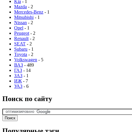
Kia
- 1
Mazda
- 2
Mercedes-Benz
- 1
Mitsubishi
- 1
Nissan
- 2
Opel
- 1
Peugeot
- 2
Renault
- 2
SEAT
- 2
Subaru
- 1
Toyota
- 2
Volkswagen
- 5
ВАЗ
- 489
ГАЗ
- 14
ЗАЗ
- 1
ИЖ
- 7
УАЗ
- 6
Поиск по сайту
Популярные тэги