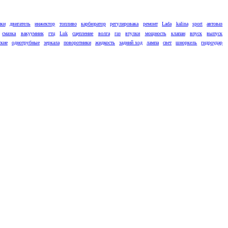
ики
двигатель
инжектор
топливо
карбюратор
регулировака
ремонт
Lada
kalina
sport
автоваз
смазка
вакуумник
гтц
Luk
сцепление
волга
газ
втулки
мощность
клапан
впуск
выпуск
ские
однотрубные
зеркала
поворотники
жидкость
задний ход
лампа
свет
шноркель
гидроудар