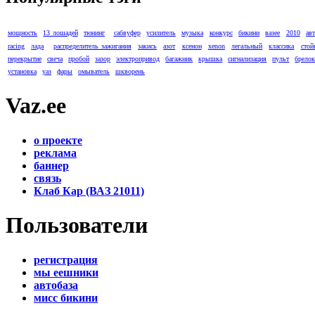
мощность
13 лошадей
тюнинг
сабвуфер
усилитель
музыка
конкурс
бикини
вазее
2010
ав
racing
лада
распределитель зажигания
закись
азот
ксенон
xenon
легальный
классика
стой
перекрытие
свеча
пробой
зазор
электропривод
багажник
крышка
сигнализация
пульт
брело
установка
уаз
фары
омыватель
шкворень
Vaz.ee
о проекте
реклама
баннер
связь
Клаб Кар (ВАЗ 21011)
Пользователи
регистрация
мы еешники
автобаза
мисс бикини