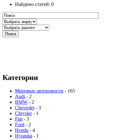
Найдено статей: 0
Категории
Мировые автоновости
- 165
Audi
- 2
BMW
- 2
Chevrolet
- 3
Chrysler
- 1
Fiat
- 3
Ford
- 2
Honda
- 4
Hyundai
- 1