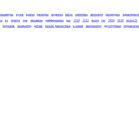
тошампунь
кузов
краска
распорка
подвеска
масло
синтетика
автоспорт
распредвал
характерист
ка
вч
приора
грм
механизм
дифференциал
ваз
2110
2112
волга
газ
2410
3110
волга-21
к
бортовик
компьютер
датчик
разъем диагностики
к-линия
амортизатор
двухтрубные
гидравличе