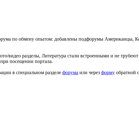
форума по обмену опытом: добавлены подфорумы Американцы, К
ото/видео разделы, Литература стали встроенными и не трубеют 
 при посещении портала.
рации в специальном разделе
форума
или через
форму
обратной с