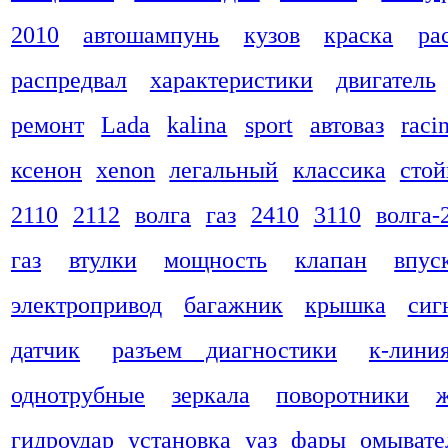
2010
автошампунь
кузов
краска
ра
распредвал
характеристики
двигатель
ремонт
Lada
kalina
sport
автоваз
raci
ксенон
xenon
легальный
классика
стой
2110
2112
волга
газ
2410
3110
волга-
газ
втулки
мощность
клапан
впус
электропривод
багажник
крышка
сиг
датчик
разъем диагностики
к-лини
однотрубные
зеркала
поворотники
гидроудар
установка
уаз
фары
омывате