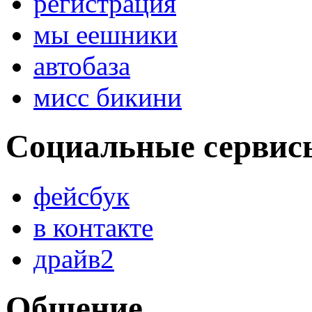
регистрация
мы еешники
автобаза
мисс бикини
Социальные сервис
фейсбук
в контакте
драйв2
Общение