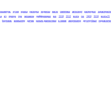
тошампунь
кузов
краска
распорка
подвеска
масло
синтетика
автоспорт
распредвал
характерист
ка
вч
приора
грм
механизм
дифференциал
ваз
2110
2112
волга
газ
2410
3110
волга-21
к
бортовик
компьютер
датчик
разъем диагностики
к-линия
амортизатор
двухтрубные
гидравличе