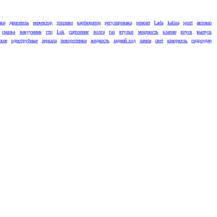
ики
двигатель
инжектор
топливо
карбюратор
регулировака
ремонт
Lada
kalina
sport
автоваз
смазка
вакуумник
гтц
Luk
сцепление
волга
газ
втулки
мощность
клапан
впуск
выпуск
ские
однотрубные
зеркала
поворотники
жидкость
задний ход
лампа
свет
шноркель
гидроудар