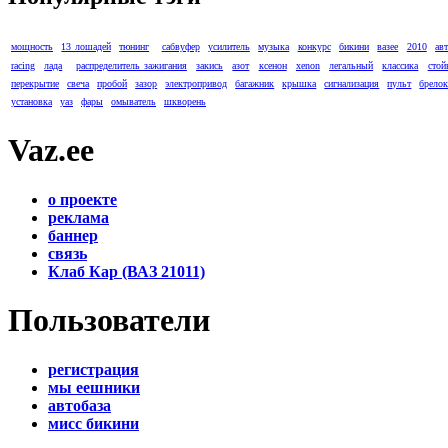
мощность
13 лошадей
тюнинг
сабвуфер
усилитель
музыка
конкурс
бикини
вазее
2010
ав
racing
лада
распределитель зажигания
закись
азот
ксенон
xenon
легальный
классика
стой
перекрытие
свеча
пробой
зазор
электропривод
багажник
крышка
сигнализация
пульт
брело
установка
уаз
фары
омыватель
шкворень
Vaz.ee
о проекте
реклама
баннер
связь
Клаб Кар (ВАЗ 21011)
Пользователи
регистрация
мы еешники
автобаза
мисс бикини