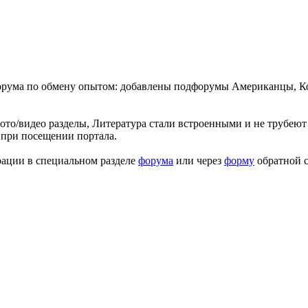
форума по обмену опытом: добавлены подфорумы Американцы, К
ото/видео разделы, Литература стали встроенными и не трубеют 
 при посещении портала.
рации в специальном разделе
форума
или через
форму
обратной с