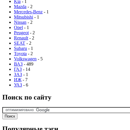
Kia
- 1
Mazda
- 2
Mercedes-Benz
- 1
Mitsubishi
- 1
Nissan
- 2
Opel
- 1
Peugeot
- 2
Renault
- 2
SEAT
- 2
Subaru
- 1
Toyota
- 2
Volkswagen
- 5
ВАЗ
- 489
ГАЗ
- 14
ЗАЗ
- 1
ИЖ
- 7
УАЗ
- 6
Поиск по сайту
Популярные тэги