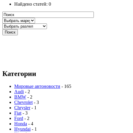
Найдено статей: 0
Категории
Мировые автоновости
- 165
Audi
- 2
BMW
- 2
Chevrolet
- 3
Chrysler
- 1
Fiat
- 3
Ford
- 2
Honda
- 4
Hyundai
- 1