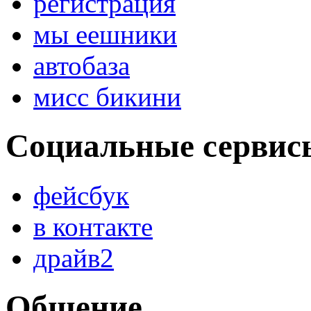
регистрация
мы еешники
автобаза
мисс бикини
Социальные сервис
фейсбук
в контакте
драйв2
Общение