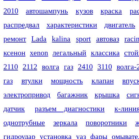
2010
автошампунь
кузов
краска
ра
распредвал
характеристики
двигатель
ремонт
Lada
kalina
sport
автоваз
raci
ксенон
xenon
легальный
классика
стой
2110
2112
волга
газ
2410
3110
волга-
газ
втулки
мощность
клапан
впус
электропривод
багажник
крышка
сиг
датчик
разъем диагностики
к-лини
однотрубные
зеркала
поворотники
гидроудар
установка
уаз
фары
омывате