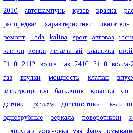
2010
автошампунь
кузов
краска
ра
распредвал
характеристики
двигатель
ремонт
Lada
kalina
sport
автоваз
raci
ксенон
xenon
легальный
классика
стой
2110
2112
волга
газ
2410
3110
волга-
газ
втулки
мощность
клапан
впус
электропривод
багажник
крышка
сиг
датчик
разъем диагностики
к-лини
однотрубные
зеркала
поворотники
гидроудар
установка
уаз
фары
омывате