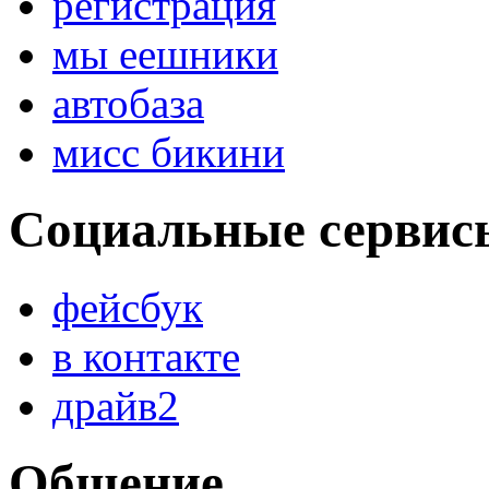
регистрация
мы еешники
автобаза
мисс бикини
Социальные сервис
фейсбук
в контакте
драйв2
Общение