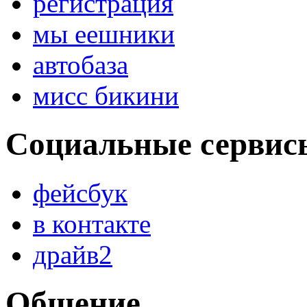
регистрация
мы еешники
автобаза
мисс бикини
Социальные сервис
фейсбук
в контакте
драйв2
Общение