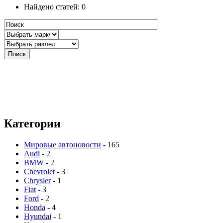
Найдено статей: 0
Категории
Мировые автоновости
- 165
Audi
- 2
BMW
- 2
Chevrolet
- 3
Chrysler
- 1
Fiat
- 3
Ford
- 2
Honda
- 4
Hyundai
- 1