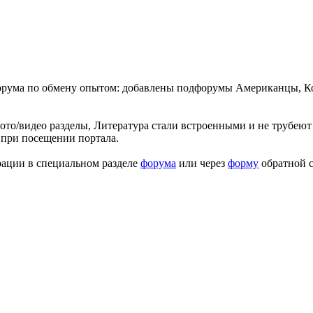
форума по обмену опытом: добавлены подфорумы Американцы, К
ото/видео разделы, Литература стали встроенными и не трубеют 
 при посещении портала.
рации в специальном разделе
форума
или через
форму
обратной с