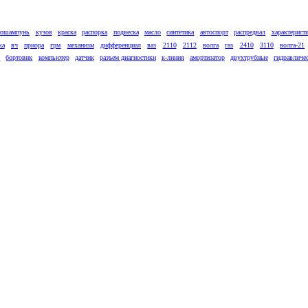
тошампунь
кузов
краска
распорка
подвеска
масло
синтетика
автоспорт
распредвал
характерист
ка
вч
приора
грм
механизм
дифференциал
ваз
2110
2112
волга
газ
2410
3110
волга-21
к
бортовик
компьютер
датчик
разъем диагностики
к-линия
амортизатор
двухтрубные
гидравличе