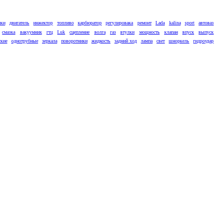
ики
двигатель
инжектор
топливо
карбюратор
регулировака
ремонт
Lada
kalina
sport
автоваз
смазка
вакуумник
гтц
Luk
сцепление
волга
газ
втулки
мощность
клапан
впуск
выпуск
ские
однотрубные
зеркала
поворотники
жидкость
задний ход
лампа
свет
шноркель
гидроудар