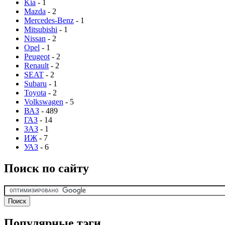
Kia
- 1
Mazda
- 2
Mercedes-Benz
- 1
Mitsubishi
- 1
Nissan
- 2
Opel
- 1
Peugeot
- 2
Renault
- 2
SEAT
- 2
Subaru
- 1
Toyota
- 2
Volkswagen
- 5
ВАЗ
- 489
ГАЗ
- 14
ЗАЗ
- 1
ИЖ
- 7
УАЗ
- 6
Поиск по сайту
Популярные тэги