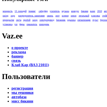
мощность
13 лошадей
тюнинг
сабвуфер
усилитель
музыка
конкурс
бикини
вазее
2010
ав
racing
лада
распределитель зажигания
закись
азот
ксенон
xenon
легальный
классика
стой
перекрытие
свеча
пробой
зазор
электропривод
багажник
крышка
сигнализация
пульт
брело
установка
уаз
фары
омыватель
шкворень
Vaz.ee
о проекте
реклама
баннер
связь
Клаб Кар (ВАЗ 21011)
Пользователи
регистрация
мы еешники
автобаза
мисс бикини