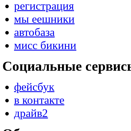
регистрация
мы еешники
автобаза
мисс бикини
Социальные сервис
фейсбук
в контакте
драйв2