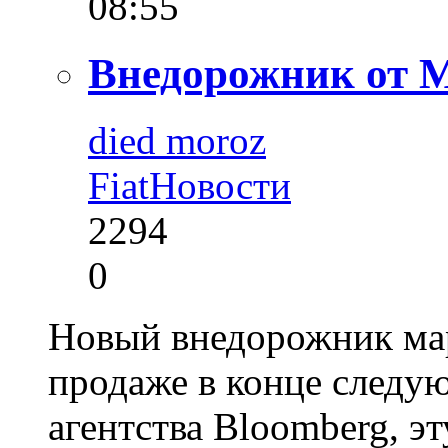
08:55
Внедорожник от M
died moroz
Fiat
Новости
2294
0
Новый внедорожник мар
продаже в конце следу
агентства Bloomberg, э