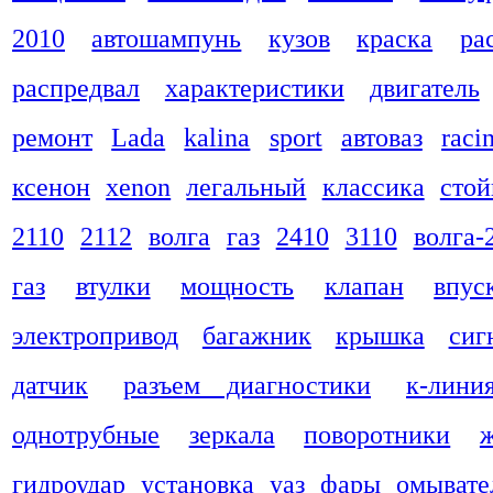
2010
автошампунь
кузов
краска
ра
распредвал
характеристики
двигатель
ремонт
Lada
kalina
sport
автоваз
raci
ксенон
xenon
легальный
классика
стой
2110
2112
волга
газ
2410
3110
волга-
газ
втулки
мощность
клапан
впус
электропривод
багажник
крышка
сиг
датчик
разъем диагностики
к-лини
однотрубные
зеркала
поворотники
гидроудар
установка
уаз
фары
омывате