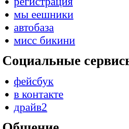
регистрация
мы еешники
автобаза
мисс бикини
Социальные сервис
фейсбук
в контакте
драйв2
Общение