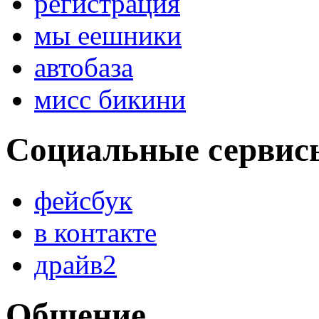
регистрация
мы еешники
автобаза
мисс бикини
Социальные сервис
фейсбук
в контакте
драйв2
Общение