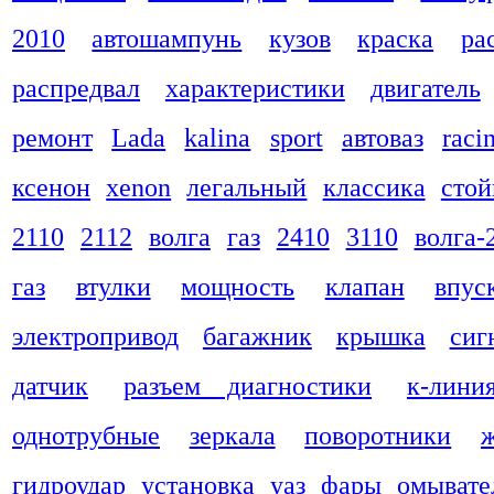
2010
автошампунь
кузов
краска
ра
распредвал
характеристики
двигатель
ремонт
Lada
kalina
sport
автоваз
raci
ксенон
xenon
легальный
классика
стой
2110
2112
волга
газ
2410
3110
волга-
газ
втулки
мощность
клапан
впус
электропривод
багажник
крышка
сиг
датчик
разъем диагностики
к-лини
однотрубные
зеркала
поворотники
гидроудар
установка
уаз
фары
омывате