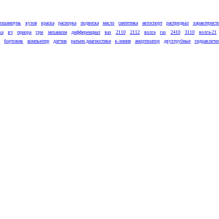
тошампунь
кузов
краска
распорка
подвеска
масло
синтетика
автоспорт
распредвал
характерист
ка
вч
приора
грм
механизм
дифференциал
ваз
2110
2112
волга
газ
2410
3110
волга-21
к
бортовик
компьютер
датчик
разъем диагностики
к-линия
амортизатор
двухтрубные
гидравличе