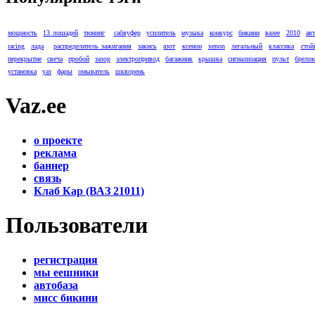
мощность
13 лошадей
тюнинг
сабвуфер
усилитель
музыка
конкурс
бикини
вазее
2010
ав
racing
лада
распределитель зажигания
закись
азот
ксенон
xenon
легальный
классика
стой
перекрытие
свеча
пробой
зазор
электропривод
багажник
крышка
сигнализация
пульт
брело
установка
уаз
фары
омыватель
шкворень
Vaz.ee
о проекте
реклама
баннер
связь
Клаб Кар (ВАЗ 21011)
Пользователи
регистрация
мы еешники
автобаза
мисс бикини