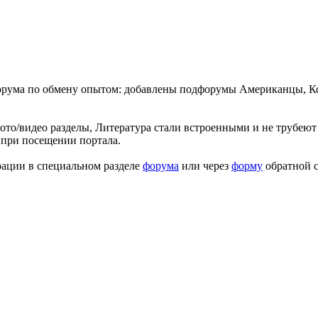
форума по обмену опытом: добавлены подфорумы Американцы, К
ото/видео разделы, Литература стали встроенными и не трубеют 
 при посещении портала.
рации в специальном разделе
форума
или через
форму
обратной с