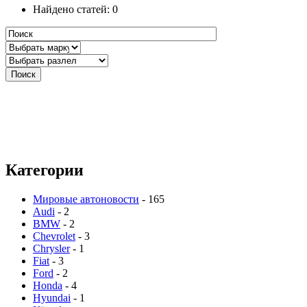
Найдено статей: 0
Категории
Мировые автоновости
- 165
Audi
- 2
BMW
- 2
Chevrolet
- 3
Chrysler
- 1
Fiat
- 3
Ford
- 2
Honda
- 4
Hyundai
- 1