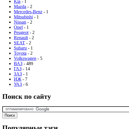
Kia
- 1
Mazda
- 2
Mercedes-Benz
- 1
Mitsubishi
- 1
Nissan
- 2
Opel
- 1
Peugeot
- 2
Renault
- 2
SEAT
- 2
Subaru
- 1
Toyota
- 2
Volkswagen
- 5
ВАЗ
- 489
ГАЗ
- 14
ЗАЗ
- 1
ИЖ
- 7
УАЗ
- 6
Поиск по сайту
Популярные тэги