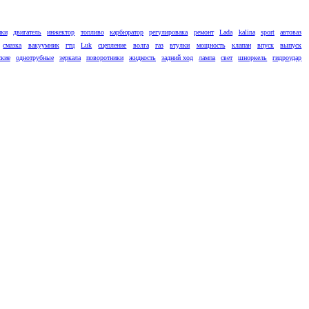
ики
двигатель
инжектор
топливо
карбюратор
регулировака
ремонт
Lada
kalina
sport
автоваз
смазка
вакуумник
гтц
Luk
сцепление
волга
газ
втулки
мощность
клапан
впуск
выпуск
ские
однотрубные
зеркала
поворотники
жидкость
задний ход
лампа
свет
шноркель
гидроудар