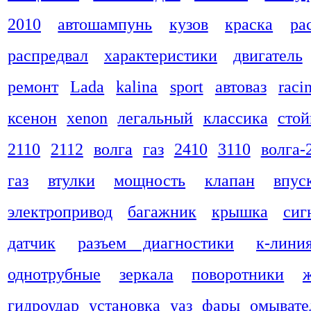
2010
автошампунь
кузов
краска
ра
распредвал
характеристики
двигатель
ремонт
Lada
kalina
sport
автоваз
raci
ксенон
xenon
легальный
классика
стой
2110
2112
волга
газ
2410
3110
волга-
газ
втулки
мощность
клапан
впус
электропривод
багажник
крышка
сиг
датчик
разъем диагностики
к-лини
однотрубные
зеркала
поворотники
гидроудар
установка
уаз
фары
омывате