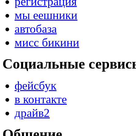
регистрация
мы еешники
автобаза
мисс бикини
Социальные сервис
фейсбук
в контакте
драйв2
Общение