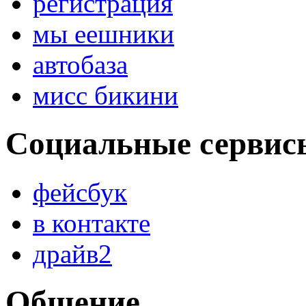
регистрация
мы еешники
автобаза
мисс бикини
Социальные сервис
фейсбук
в контакте
драйв2
Общение