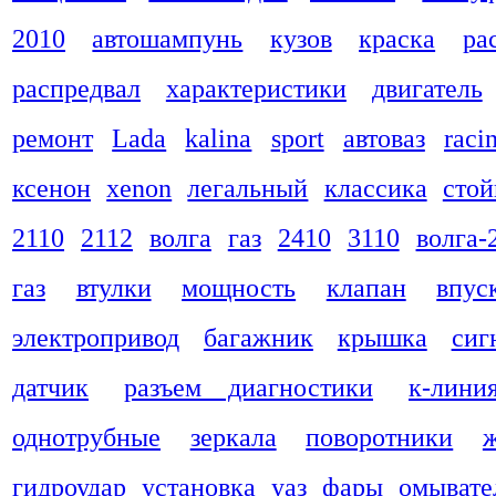
2010
автошампунь
кузов
краска
ра
распредвал
характеристики
двигатель
ремонт
Lada
kalina
sport
автоваз
raci
ксенон
xenon
легальный
классика
стой
2110
2112
волга
газ
2410
3110
волга-
газ
втулки
мощность
клапан
впус
электропривод
багажник
крышка
сиг
датчик
разъем диагностики
к-лини
однотрубные
зеркала
поворотники
гидроудар
установка
уаз
фары
омывате