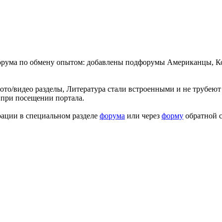
форума по обмену опытом: добавлены подфорумы Американцы, К
ото/видео разделы, Литература стали встроенными и не трубеют 
 при посещении портала.
рации в специальном разделе
форума
или через
форму
обратной с