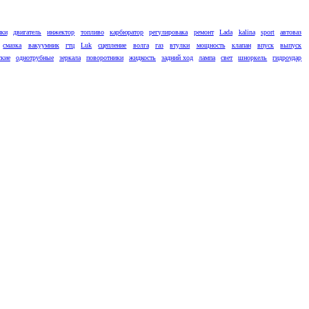
ики
двигатель
инжектор
топливо
карбюратор
регулировака
ремонт
Lada
kalina
sport
автоваз
смазка
вакуумник
гтц
Luk
сцепление
волга
газ
втулки
мощность
клапан
впуск
выпуск
ские
однотрубные
зеркала
поворотники
жидкость
задний ход
лампа
свет
шноркель
гидроудар