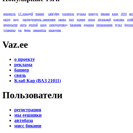
мощность
13 лошадей
тюнинг
сабвуфер
усилитель
музыка
конкурс
бикини
вазее
2010
ав
racing
лада
распределитель зажигания
закись
азот
ксенон
xenon
легальный
классика
стой
перекрытие
свеча
пробой
зазор
электропривод
багажник
крышка
сигнализация
пульт
брело
установка
уаз
фары
омыватель
шкворень
Vaz.ee
о проекте
реклама
баннер
связь
Клаб Кар (ВАЗ 21011)
Пользователи
регистрация
мы еешники
автобаза
мисс бикини