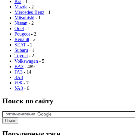
Kia
- 1
Mazda
- 2
Mercedes-Benz
- 1
Mitsubishi
- 1
Nissan
- 2
Opel
- 1
Peugeot
- 2
Renault
- 2
SEAT
- 2
Subaru
- 1
Toyota
- 2
Volkswagen
- 5
ВАЗ
- 489
ГАЗ
- 14
ЗАЗ
- 1
ИЖ
- 7
УАЗ
- 6
Поиск по сайту
Популярные тэги