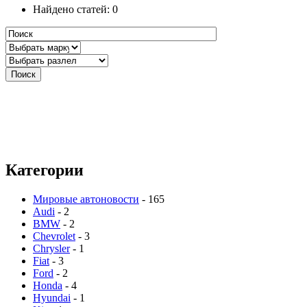
Найдено статей: 0
Категории
Мировые автоновости
- 165
Audi
- 2
BMW
- 2
Chevrolet
- 3
Chrysler
- 1
Fiat
- 3
Ford
- 2
Honda
- 4
Hyundai
- 1