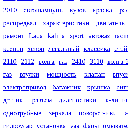
2010
автошампунь
кузов
краска
ра
распредвал
характеристики
двигатель
ремонт
Lada
kalina
sport
автоваз
raci
ксенон
xenon
легальный
классика
стой
2110
2112
волга
газ
2410
3110
волга-
газ
втулки
мощность
клапан
впус
электропривод
багажник
крышка
сиг
датчик
разъем диагностики
к-лини
однотрубные
зеркала
поворотники
гидроудар
установка
уаз
фары
омывате