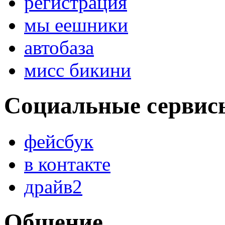
регистрация
мы еешники
автобаза
мисс бикини
Социальные сервис
фейсбук
в контакте
драйв2
Общение