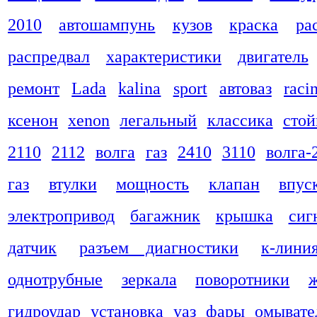
2010
автошампунь
кузов
краска
ра
распредвал
характеристики
двигатель
ремонт
Lada
kalina
sport
автоваз
raci
ксенон
xenon
легальный
классика
стой
2110
2112
волга
газ
2410
3110
волга-
газ
втулки
мощность
клапан
впус
электропривод
багажник
крышка
сиг
датчик
разъем диагностики
к-лини
однотрубные
зеркала
поворотники
гидроудар
установка
уаз
фары
омывате