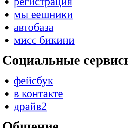
регистрация
мы еешники
автобаза
мисс бикини
Социальные сервис
фейсбук
в контакте
драйв2
Общение