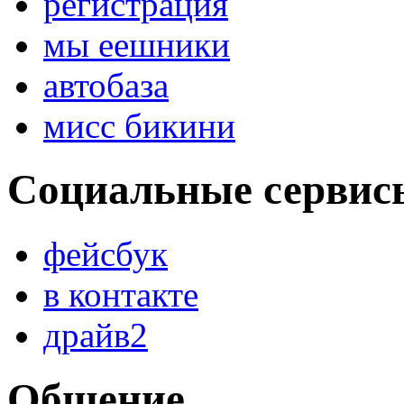
регистрация
мы еешники
автобаза
мисс бикини
Социальные сервис
фейсбук
в контакте
драйв2
Общение