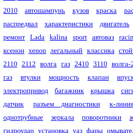
2010
автошампунь
кузов
краска
ра
распредвал
характеристики
двигатель
ремонт
Lada
kalina
sport
автоваз
raci
ксенон
xenon
легальный
классика
стой
2110
2112
волга
газ
2410
3110
волга-
газ
втулки
мощность
клапан
впус
электропривод
багажник
крышка
сиг
датчик
разъем диагностики
к-лини
однотрубные
зеркала
поворотники
гидроудар
установка
уаз
фары
омывате