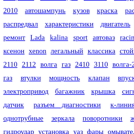
2010
автошампунь
кузов
краска
ра
распредвал
характеристики
двигатель
ремонт
Lada
kalina
sport
автоваз
raci
ксенон
xenon
легальный
классика
стой
2110
2112
волга
газ
2410
3110
волга-
газ
втулки
мощность
клапан
впус
электропривод
багажник
крышка
сиг
датчик
разъем диагностики
к-лини
однотрубные
зеркала
поворотники
гидроудар
установка
уаз
фары
омывате