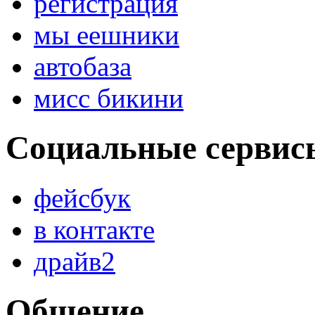
регистрация
мы еешники
автобаза
мисс бикини
Социальные сервис
фейсбук
в контакте
драйв2
Общение