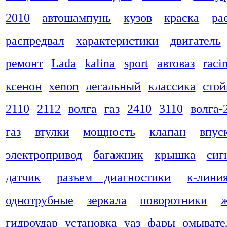
2010
автошампунь
кузов
краска
ра
распредвал
характеристики
двигатель
ремонт
Lada
kalina
sport
автоваз
raci
ксенон
xenon
легальный
классика
стой
2110
2112
волга
газ
2410
3110
волга-
газ
втулки
мощность
клапан
впус
электропривод
багажник
крышка
сиг
датчик
разъем диагностики
к-лини
однотрубные
зеркала
поворотники
гидроудар
установка
уаз
фары
омывате