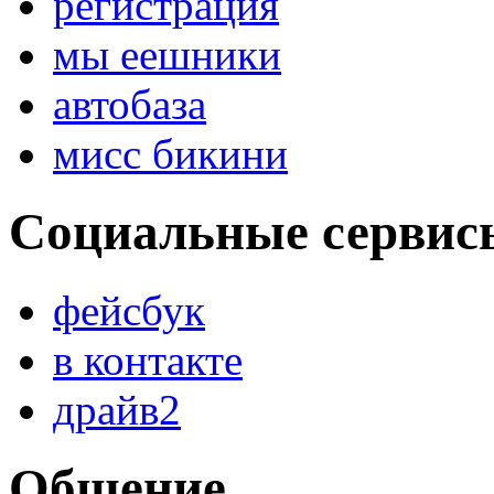
регистрация
мы еешники
автобаза
мисс бикини
Социальные сервис
фейсбук
в контакте
драйв2
Общение