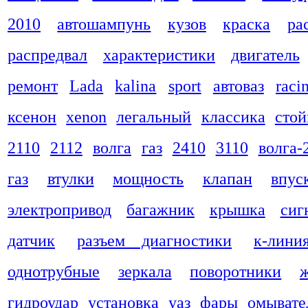
2010
автошампунь
кузов
краска
ра
распредвал
характеристики
двигатель
ремонт
Lada
kalina
sport
автоваз
raci
ксенон
xenon
легальный
классика
стой
2110
2112
волга
газ
2410
3110
волга-
газ
втулки
мощность
клапан
впус
электропривод
багажник
крышка
сиг
датчик
разъем диагностики
к-лини
однотрубные
зеркала
поворотники
гидроудар
установка
уаз
фары
омывате