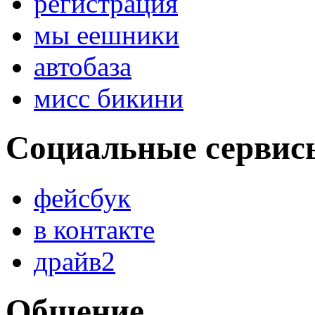
регистрация
мы еешники
автобаза
мисс бикини
Социальные сервис
фейсбук
в контакте
драйв2
Общение