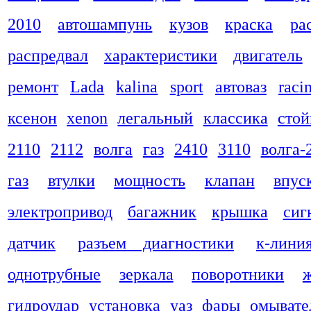
2010
автошампунь
кузов
краска
ра
распредвал
характеристики
двигатель
ремонт
Lada
kalina
sport
автоваз
raci
ксенон
xenon
легальный
классика
стой
2110
2112
волга
газ
2410
3110
волга-
газ
втулки
мощность
клапан
впус
электропривод
багажник
крышка
сиг
датчик
разъем диагностики
к-лини
однотрубные
зеркала
поворотники
гидроудар
установка
уаз
фары
омывате