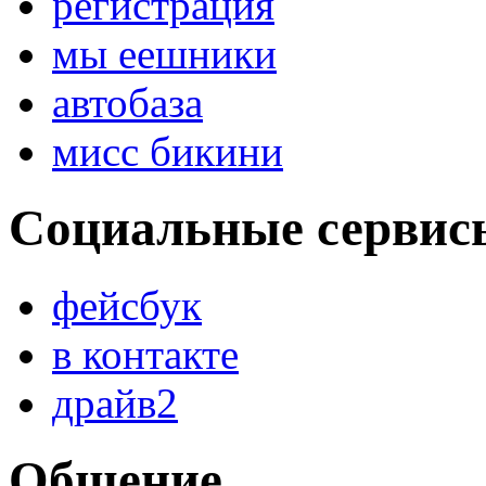
регистрация
мы еешники
автобаза
мисс бикини
Социальные сервис
фейсбук
в контакте
драйв2
Общение