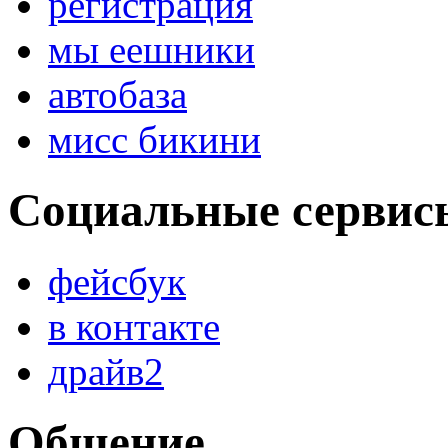
регистрация
мы еешники
автобаза
мисс бикини
Социальные сервис
фейсбук
в контакте
драйв2
Общение