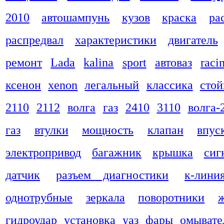
2010
автошампунь
кузов
краска
ра
распредвал
характеристики
двигатель
ремонт
Lada
kalina
sport
автоваз
raci
ксенон
xenon
легальный
классика
стой
2110
2112
волга
газ
2410
3110
волга-
газ
втулки
мощность
клапан
впус
электропривод
багажник
крышка
сиг
датчик
разъем диагностики
к-лини
однотрубные
зеркала
поворотники
гидроудар
установка
уаз
фары
омывате