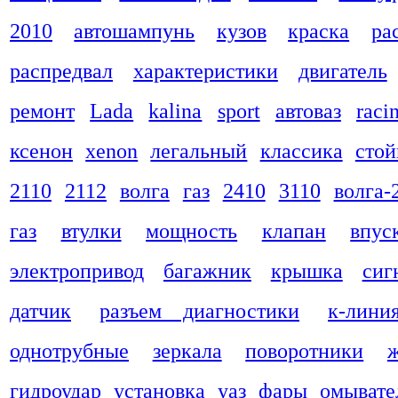
2010
автошампунь
кузов
краска
ра
распредвал
характеристики
двигатель
ремонт
Lada
kalina
sport
автоваз
raci
ксенон
xenon
легальный
классика
стой
2110
2112
волга
газ
2410
3110
волга-
газ
втулки
мощность
клапан
впус
электропривод
багажник
крышка
сиг
датчик
разъем диагностики
к-лини
однотрубные
зеркала
поворотники
гидроудар
установка
уаз
фары
омывате