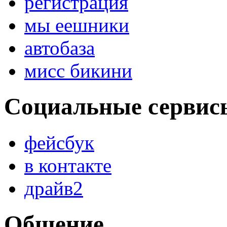
регистрация
мы еешники
автобаза
мисс бикини
Социальные сервис
фейсбук
в контакте
драйв2
Общение