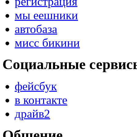
регистрация
мы еешники
автобаза
мисс бикини
Социальные сервис
фейсбук
в контакте
драйв2
Общение