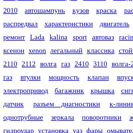
2010
автошампунь
кузов
краска
ра
распредвал
характеристики
двигатель
ремонт
Lada
kalina
sport
автоваз
raci
ксенон
xenon
легальный
классика
стой
2110
2112
волга
газ
2410
3110
волга-
газ
втулки
мощность
клапан
впус
электропривод
багажник
крышка
сиг
датчик
разъем диагностики
к-лини
однотрубные
зеркала
поворотники
гидроудар
установка
уаз
фары
омывате