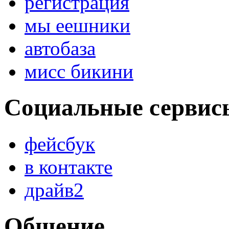
регистрация
мы еешники
автобаза
мисс бикини
Социальные сервис
фейсбук
в контакте
драйв2
Общение