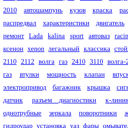
2010
автошампунь
кузов
краска
ра
распредвал
характеристики
двигатель
ремонт
Lada
kalina
sport
автоваз
raci
ксенон
xenon
легальный
классика
стой
2110
2112
волга
газ
2410
3110
волга-
газ
втулки
мощность
клапан
впус
электропривод
багажник
крышка
сиг
датчик
разъем диагностики
к-лини
однотрубные
зеркала
поворотники
гидроудар
установка
уаз
фары
омывате