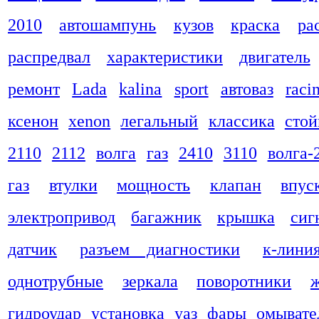
2010
автошампунь
кузов
краска
ра
распредвал
характеристики
двигатель
ремонт
Lada
kalina
sport
автоваз
raci
ксенон
xenon
легальный
классика
стой
2110
2112
волга
газ
2410
3110
волга-
газ
втулки
мощность
клапан
впус
электропривод
багажник
крышка
сиг
датчик
разъем диагностики
к-лини
однотрубные
зеркала
поворотники
гидроудар
установка
уаз
фары
омывате