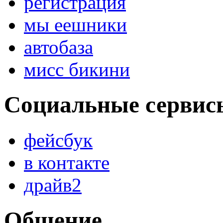
регистрация
мы еешники
автобаза
мисс бикини
Социальные сервис
фейсбук
в контакте
драйв2
Общение