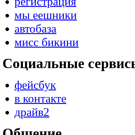
регистрация
мы еешники
автобаза
мисс бикини
Социальные сервис
фейсбук
в контакте
драйв2
Общение