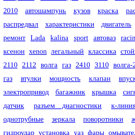
2010
автошампунь
кузов
краска
ра
распредвал
характеристики
двигатель
ремонт
Lada
kalina
sport
автоваз
raci
ксенон
xenon
легальный
классика
стой
2110
2112
волга
газ
2410
3110
волга-
газ
втулки
мощность
клапан
впус
электропривод
багажник
крышка
сиг
датчик
разъем диагностики
к-лини
однотрубные
зеркала
поворотники
гидроудар
установка
уаз
фары
омывате