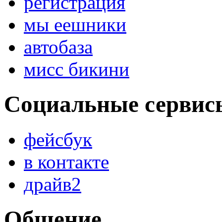
регистрация
мы еешники
автобаза
мисс бикини
Социальные сервис
фейсбук
в контакте
драйв2
Общение