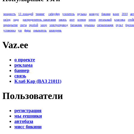
мощность
13 лошадей
тюнинг
сабвуфер
усилитель
музыка
конкурс
бикини
вазее
2010
ав
racing
лада
распределитель зажигания
закись
азот
ксенон
xenon
легальный
классика
стой
перекрытие
свеча
пробой
зазор
электропривод
багажник
крышка
сигнализация
пульт
брело
установка
уаз
фары
омыватель
шкворень
Vaz.ee
о проекте
реклама
баннер
связь
Клаб Кар (ВАЗ 21011)
Пользователи
регистрация
мы еешники
автобаза
мисс бикини