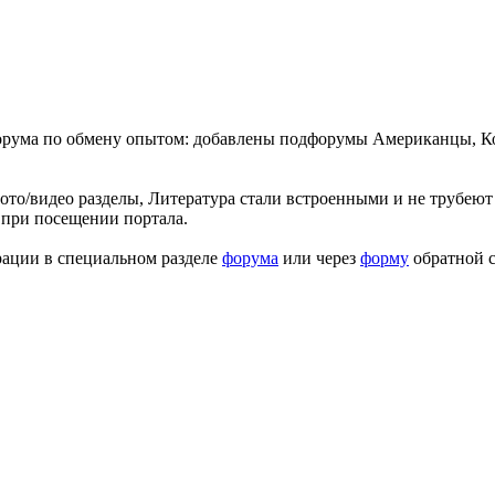
форума по обмену опытом: добавлены подфорумы Американцы, К
ото/видео разделы, Литература стали встроенными и не трубеют 
 при посещении портала.
рации в специальном разделе
форума
или через
форму
обратной с