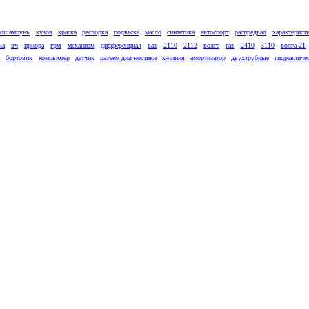
тошампунь
кузов
краска
распорка
подвеска
масло
синтетика
автоспорт
распредвал
характерист
ка
вч
приора
грм
механизм
дифференциал
ваз
2110
2112
волга
газ
2410
3110
волга-21
к
бортовик
компьютер
датчик
разъем диагностики
к-линия
амортизатор
двухтрубные
гидравличе