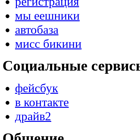
регистрация
мы еешники
автобаза
мисс бикини
Социальные сервис
фейсбук
в контакте
драйв2
Общение