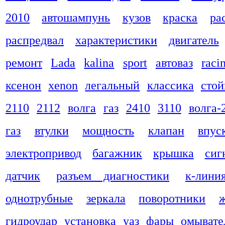
2010
автошампунь
кузов
краска
ра
распредвал
характеристики
двигатель
ремонт
Lada
kalina
sport
автоваз
raci
ксенон
xenon
легальный
классика
стой
2110
2112
волга
газ
2410
3110
волга-
газ
втулки
мощность
клапан
впус
электропривод
багажник
крышка
сиг
датчик
разъем диагностики
к-лини
однотрубные
зеркала
поворотники
гидроудар
установка
уаз
фары
омывате