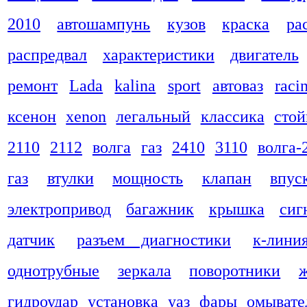
2010
автошампунь
кузов
краска
ра
распредвал
характеристики
двигатель
ремонт
Lada
kalina
sport
автоваз
raci
ксенон
xenon
легальный
классика
стой
2110
2112
волга
газ
2410
3110
волга-
газ
втулки
мощность
клапан
впус
электропривод
багажник
крышка
сиг
датчик
разъем диагностики
к-лини
однотрубные
зеркала
поворотники
гидроудар
установка
уаз
фары
омывате