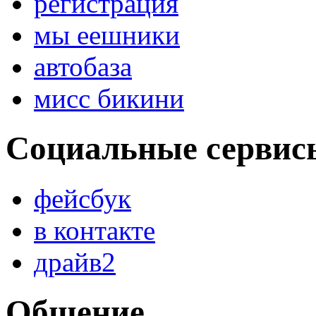
регистрация
мы еешники
автобаза
мисс бикини
Социальные сервис
фейсбук
в контакте
драйв2
Общение