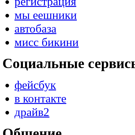
регистрация
мы еешники
автобаза
мисс бикини
Социальные сервис
фейсбук
в контакте
драйв2
Общение