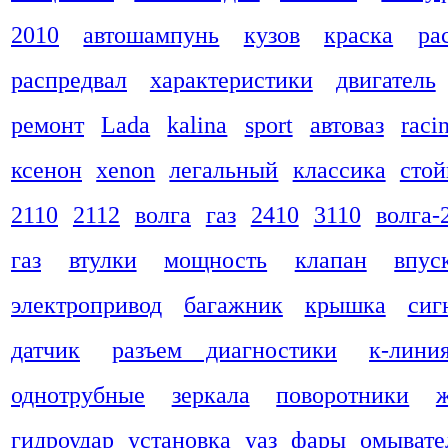
2010
автошампунь
кузов
краска
ра
распредвал
характеристики
двигатель
ремонт
Lada
kalina
sport
автоваз
raci
ксенон
xenon
легальный
классика
стой
2110
2112
волга
газ
2410
3110
волга-
газ
втулки
мощность
клапан
впус
электропривод
багажник
крышка
сиг
датчик
разъем диагностики
к-лини
однотрубные
зеркала
поворотники
гидроудар
установка
уаз
фары
омывате