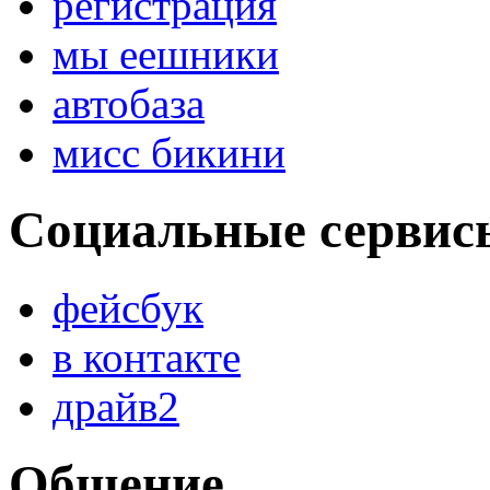
регистрация
мы еешники
автобаза
мисс бикини
Социальные сервис
фейсбук
в контакте
драйв2
Общение