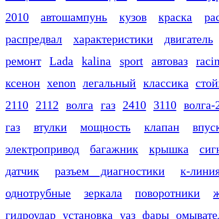
2010
автошампунь
кузов
краска
ра
распредвал
характеристики
двигатель
ремонт
Lada
kalina
sport
автоваз
raci
ксенон
xenon
легальный
классика
стой
2110
2112
волга
газ
2410
3110
волга-
газ
втулки
мощность
клапан
впус
электропривод
багажник
крышка
сиг
датчик
разъем диагностики
к-лини
однотрубные
зеркала
поворотники
гидроудар
установка
уаз
фары
омывате