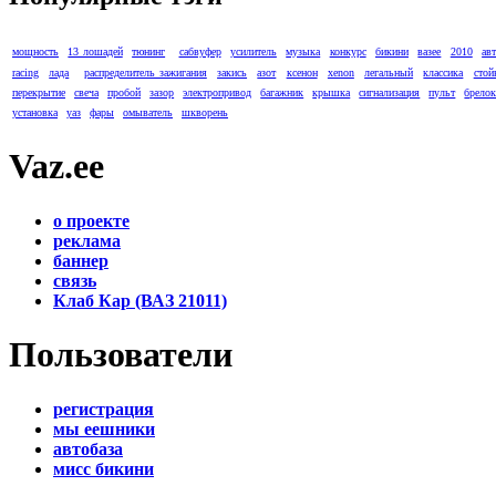
мощность
13 лошадей
тюнинг
сабвуфер
усилитель
музыка
конкурс
бикини
вазее
2010
ав
racing
лада
распределитель зажигания
закись
азот
ксенон
xenon
легальный
классика
стой
перекрытие
свеча
пробой
зазор
электропривод
багажник
крышка
сигнализация
пульт
брело
установка
уаз
фары
омыватель
шкворень
Vaz.ee
о проекте
реклама
баннер
связь
Клаб Кар (ВАЗ 21011)
Пользователи
регистрация
мы еешники
автобаза
мисс бикини