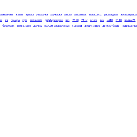
тошампунь
кузов
краска
распорка
подвеска
масло
синтетика
автоспорт
распредвал
характерист
ка
вч
приора
грм
механизм
дифференциал
ваз
2110
2112
волга
газ
2410
3110
волга-21
к
бортовик
компьютер
датчик
разъем диагностики
к-линия
амортизатор
двухтрубные
гидравличе