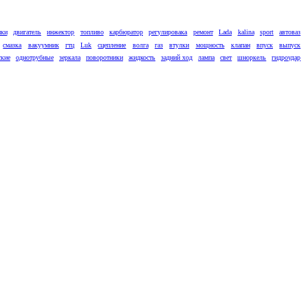
ики
двигатель
инжектор
топливо
карбюратор
регулировака
ремонт
Lada
kalina
sport
автоваз
смазка
вакуумник
гтц
Luk
сцепление
волга
газ
втулки
мощность
клапан
впуск
выпуск
ские
однотрубные
зеркала
поворотники
жидкость
задний ход
лампа
свет
шноркель
гидроудар