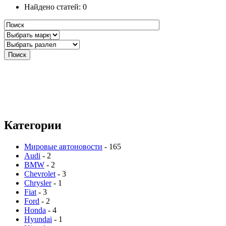
Найдено статей: 0
Категории
Мировые автоновости
- 165
Audi
- 2
BMW
- 2
Chevrolet
- 3
Chrysler
- 1
Fiat
- 3
Ford
- 2
Honda
- 4
Hyundai
- 1