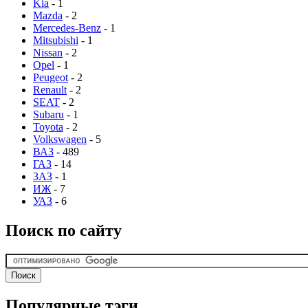
Kia
- 1
Mazda
- 2
Mercedes-Benz
- 1
Mitsubishi
- 1
Nissan
- 2
Opel
- 1
Peugeot
- 2
Renault
- 2
SEAT
- 2
Subaru
- 1
Toyota
- 2
Volkswagen
- 5
ВАЗ
- 489
ГАЗ
- 14
ЗАЗ
- 1
ИЖ
- 7
УАЗ
- 6
Поиск по сайту
Популярные тэги