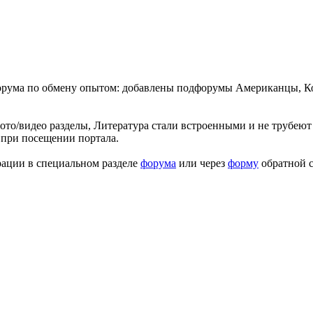
форума по обмену опытом: добавлены подфорумы Американцы, К
ото/видео разделы, Литература стали встроенными и не трубеют 
 при посещении портала.
рации в специальном разделе
форума
или через
форму
обратной с