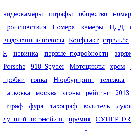
видеокамеры
штрафы
общество
номер
происшествия
Номера
камеры
ПДД
выделенные полосы
Конфликт
стрельба
R
новинка
первые подробности
заря
Porsche
918 Spyder
Мотоциклы
хром
пробки
гонка
Нюрбургринг
тележка
парковка
москва
угоны
рейтинг
2013
штраф
фура
тахограф
водитель
луко
лучший автомобиль
премия
СУПЕР DR